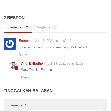
2 RESPON
Komentar
2
Pingback
0
Emmett
Juli 13, 2021 pukul 02:49
I couldn’t refrain from commenting. Well written!
Reply
Andi Balladho
Juli 13, 2021 pukul 11:02
Wow Thanks Emmett
Reply
TINGGALKAN BALASAN
Komentar
*