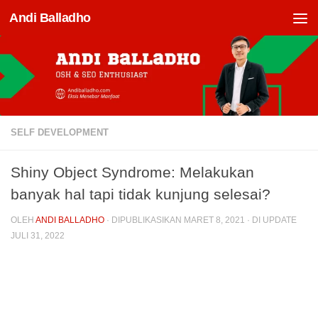
Andi Balladho
Skip to content
SELF DEVELOPMENT
Shiny Object Syndrome: Melakukan
banyak hal tapi tidak kunjung selesai?
OLEH
ANDI BALLADHO
· DIPUBLIKASIKAN
MARET 8, 2021
· DI UPDATE
JULI 31, 2022