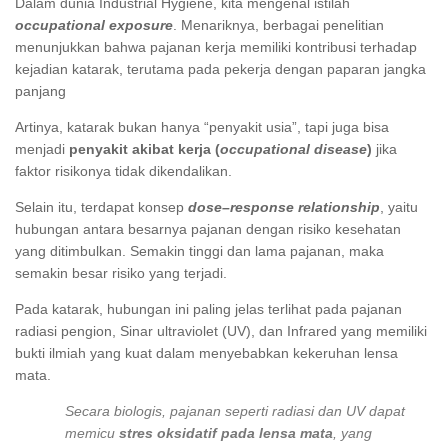
Dalam dunia Industrial Hygiene, kita mengenal istilah
occupational exposure
. Menariknya, berbagai penelitian
menunjukkan bahwa pajanan kerja memiliki kontribusi terhadap
kejadian katarak, terutama pada pekerja dengan paparan jangka
panjang
Artinya, katarak bukan hanya “penyakit usia”, tapi juga bisa
menjadi
penyakit akibat kerja (
occupational disease
)
jika
faktor risikonya tidak dikendalikan.
Selain itu, terdapat konsep
dose–response relationship
, yaitu
hubungan antara besarnya pajanan dengan risiko kesehatan
yang ditimbulkan. Semakin tinggi dan lama pajanan, maka
semakin besar risiko yang terjadi.
Pada katarak, hubungan ini paling jelas terlihat pada pajanan
radiasi pengion, Sinar ultraviolet (UV), dan Infrared yang memiliki
bukti ilmiah yang kuat dalam menyebabkan kekeruhan lensa
mata.
Secara biologis, pajanan seperti radiasi dan UV dapat
memicu
stres oksidatif pada lensa mata
, yang