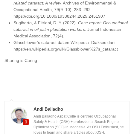
related cataract: A review.
Archives of Environmental &
Occupational Health, 79(9–10), 283–292.
https://doi.org/10.1080/19338244.2025.2451907
Sugiharto, & Fitriani, D. Y. (2022).
Case report: Occupational
cataract in oil palm plantation workers.
Jurnal Indonesian
Medical Association, 72(4).
Glassblower’s cataract dalam Wikipedia. Diakses dari:
https://en.wikipedia.org/wiki/Glassblower%27s_cataract
Sharing is Caring
Andi Balladho
Andi Balladho Aspat Colle is certified Occupational
Safety & Health (OSH) + professional Search Engine
Optimization (SEO) in Indonesia. As OSH Enthusiast, he
loves to learn and share articles about OSH.