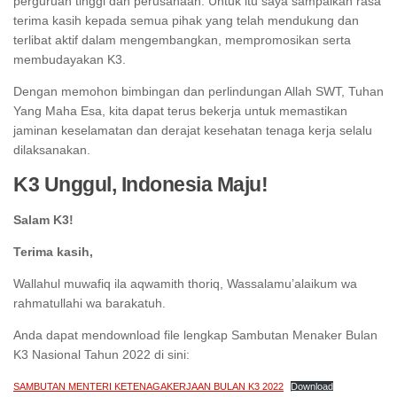
perguruan tinggi dan perusahaan. Untuk itu saya sampaikan rasa
terima kasih kepada semua pihak yang telah mendukung dan
terlibat aktif dalam mengembangkan, mempromosikan serta
membudayakan K3.
Dengan memohon bimbingan dan perlindungan Allah SWT, Tuhan
Yang Maha Esa, kita dapat terus bekerja untuk memastikan
jaminan keselamatan dan derajat kesehatan tenaga kerja selalu
dilaksanakan.
K3 Unggul, Indonesia Maju!
Salam K3!
Terima kasih,
Wallahul muwafiq ila aqwamith thoriq, Wassalamu’alaikum wa
rahmatullahi wa barakatuh.
Anda dapat mendownload file lengkap Sambutan Menaker Bulan
K3 Nasional Tahun 2022 di sini:
SAMBUTAN MENTERI KETENAGAKERJAAN BULAN K3 2022
Download